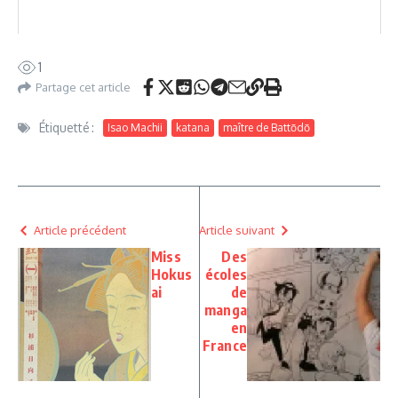
1
Partage cet article
Étiquetté :
Isao Machii
katana
maître de Battōdō
Article précédent
Article suivant
Miss
Des
Hokus
écoles
ai
de
manga
en
France