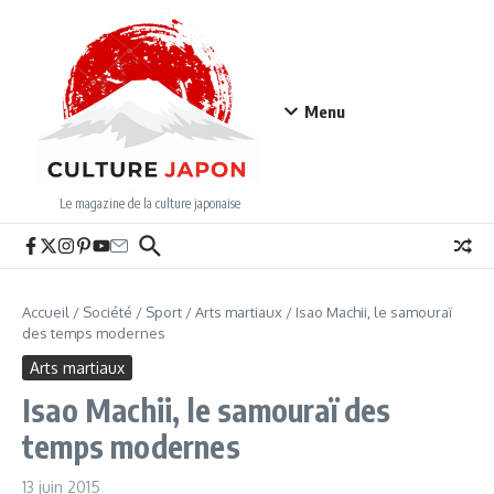
Aller au contenu
Menu
Le magazine de la culture japonaise
Accueil
/
Société
/
Sport
/
Arts martiaux
/
Isao Machii, le samouraï
des temps modernes
Arts martiaux
Isao Machii, le samouraï des
temps modernes
13 juin 2015