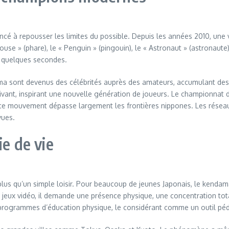
cé à repousser les limites du possible. Depuis les années 2010, une 
ouse » (phare), le « Penguin » (pingouin), le « Astronaut » (astronaut
n quelques secondes.
a sont devenus des célébrités auprès des amateurs, accumulant des
vant, inspirant une nouvelle génération de joueurs. Le championnat 
ue ce mouvement dépasse largement les frontières nippones. Les rése
vues.
ie de vie
plus qu’un simple loisir. Pour beaucoup de jeunes Japonais, le kendam
jeux vidéo, il demande une présence physique, une concentration tota
programmes d’éducation physique, le considérant comme un outil péda