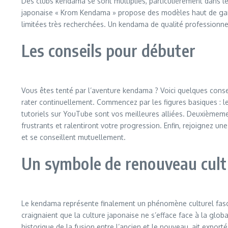
Des clubs kendama se sont multipliés, particulièrement dans 
japonaise « Krom Kendama » propose des modèles haut de gam
limitées très recherchées. Un kendama de qualité professionnel
Les conseils pour débuter
Vous êtes tenté par l’aventure kendama ? Voici quelques con
rater continuellement. Commencez par les figures basiques : le
tutoriels sur YouTube sont vos meilleures alliées. Deuxièmem
frustrants et ralentiront votre progression. Enfin, rejoignez
et se conseillent mutuellement.
Un symbole de renouveau cult
Le kendama représente finalement un phénomène culturel fasci
craignaient que la culture japonaise ne s’efface face à la glo
historique de la fusion entre l’ancien et le nouveau, ait exp