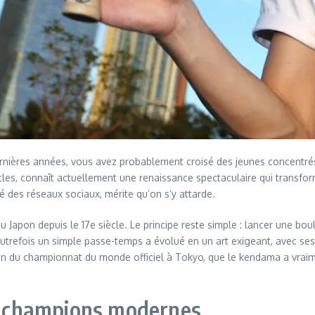
dernières années, vous avez probablement croisé des jeunes concentrés
ècles, connaît actuellement une renaissance spectaculaire qui transfor
té des réseaux sociaux, mérite qu’on s’y attarde.
 Japon depuis le 17e siècle. Le principe reste simple : lancer une bou
t autrefois un simple passe-temps a évolué en un art exigeant, avec se
tion du championnat du monde officiel à Tokyo, que le kendama a vraim
es champions modernes