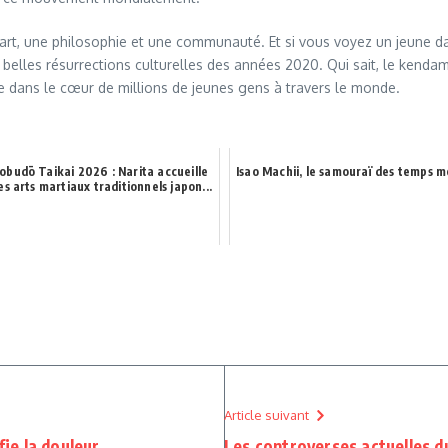
 art, une philosophie et une communauté. Et si vous voyez un jeune da
us belles résurrections culturelles des années 2020. Qui sait, le kendam
ce dans le cœur de millions de jeunes gens à travers le monde.
obudō Taikai 2026 : Narita accueille
Isao Machii, le samouraï des temps 
es arts martiaux traditionnels japon...
Article suivant
fie la douleur
Les controverses actuelles d