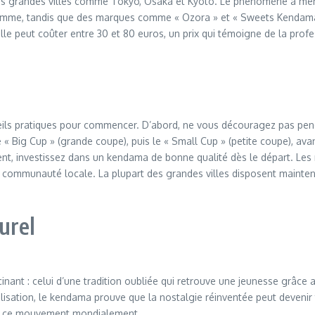
les grandes villes comme Tokyo, Osaka et Kyoto. Le phénomène a même 
me, tandis que des marques comme « Ozora » et « Sweets Kendama » 
le peut coûter entre 30 et 80 euros, un prix qui témoigne de la profe
seils pratiques pour commencer. D’abord, ne vous découragez pas pe
 « Big Cup » (grande coupe), puis le « Small Cup » (petite coupe), ava
ent, investissez dans un kendama de bonne qualité dès le départ. L
 une communauté locale. La plupart des grandes villes disposent main
urel
nant : celui d’une tradition oubliée qui retrouve une jeunesse grâc
balisation, le kendama prouve que la nostalgie réinventée peut deveni
orté ce mouvement mondialement.