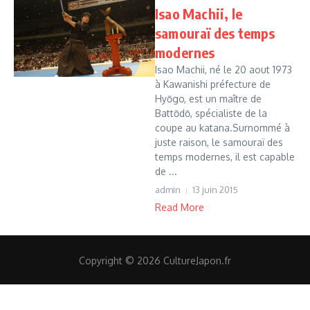
Isao Machii, le
samouraï des temps
modernes
Isao Machii, né le 20 aout 1973
à Kawanishi préfecture de
Hyōgo, est un maître de
Battōdō, spécialiste de la
coupe au katana.Surnommé à
juste raison, le samouraï des
temps modernes, il est capable
de ...
admin
13 juin 2015
Read More