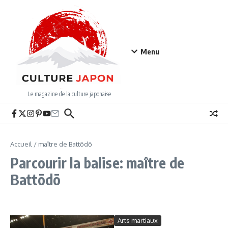
Aller au contenu
Menu
Le magazine de la culture japonaise
Accueil
/
maître de Battōdō
Parcourir la balise: maître de
Battōdō
Arts martiaux