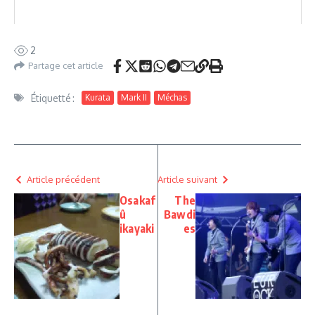
2
Partage cet article
Étiquetté :
Kurata
Mark II
Méchas
Article précédent
Article suivant
Osakaf
The
û
Bawdi
ikayaki
es