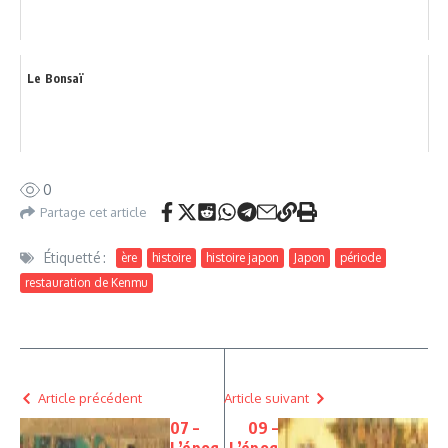
Le Bonsaï
0
Partage cet article
Étiquetté :
ère
histoire
histoire japon
Japon
période
restauration de Kenmu
Article précédent
Article suivant
07 –
09 –