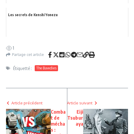
Les secrets de Kenshi Yonezu
1
Partage cet article
Étiquetté :
The Bawdies
Article précédent
Article suivant
Comba
Eiji
t de
Tsubur
mécha
aya
s :