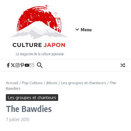
Aller au contenu
Menu
Le magazine de la culture japonaise
Accueil
/
Pop Culture
/
JMusic
/
Les groupes et chanteurs
/
The
Bawdies
Les groupes et chanteurs
The Bawdies
7 juillet 2015