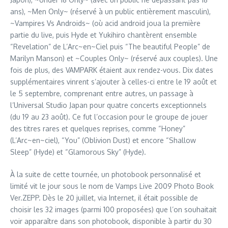
ans), ~Men Only~ (réservé à un public entièrement masculin),
~Vampires Vs Androids~ (où acid android joua la première
partie du live, puis Hyde et Yukihiro chantèrent ensemble
“Revelation” de L’Arc~en~Ciel puis “The beautiful People” de
Marilyn Manson) et ~Couples Only~ (réservé aux couples). Une
fois de plus, des VAMPARK étaient aux rendez-vous. Dix dates
supplémentaires vinrent s’ajouter à celles-ci entre le 19 août et
le 5 septembre, comprenant entre autres, un passage à
l’Universal Studio Japan pour quatre concerts exceptionnels
(du 19 au 23 août). Ce fut l’occasion pour le groupe de jouer
des titres rares et quelques reprises, comme “Honey”
(L’Arc~en~ciel), “You” (Oblivion Dust) et encore “Shallow
Sleep” (Hyde) et “Glamorous Sky” (Hyde).
À la suite de cette tournée, un photobook personnalisé et
limité vit le jour sous le nom de Vamps Live 2009 Photo Book
Ver.ZEPP. Dès le 20 juillet, via Internet, il était possible de
choisir les 32 images (parmi 100 proposées) que l’on souhaitait
voir apparaître dans son photobook, disponible à partir du 30