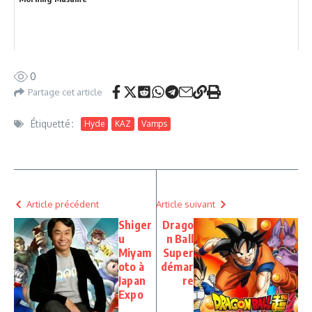
0
Partage cet article
Étiquetté :
Hyde
KAZ
Vamps
Article précédent
Article suivant
Shiger
Drago
u
n Ball
Miyam
Super
oto à
démar
Japan
re
Expo