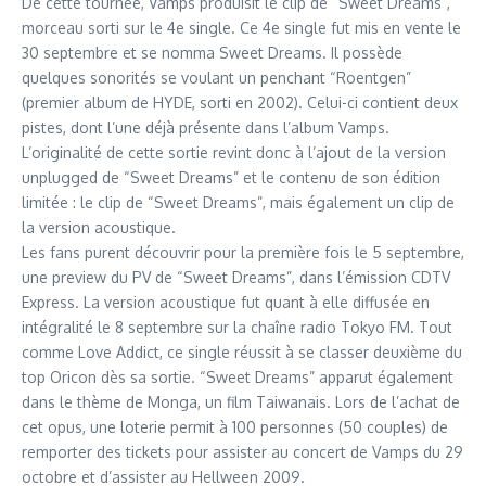
De cette tournée, Vamps produisit le clip de “Sweet Dreams”,
morceau sorti sur le 4e single. Ce 4e single fut mis en vente le
30 septembre et se nomma Sweet Dreams. Il possède
quelques sonorités se voulant un penchant “Roentgen”
(premier album de HYDE, sorti en 2002). Celui-ci contient deux
pistes, dont l’une déjà présente dans l’album Vamps.
L’originalité de cette sortie revint donc à l’ajout de la version
unplugged de “Sweet Dreams” et le contenu de son édition
limitée : le clip de “Sweet Dreams”, mais également un clip de
la version acoustique.
Les fans purent découvrir pour la première fois le 5 septembre,
une preview du PV de “Sweet Dreams”, dans l’émission CDTV
Express. La version acoustique fut quant à elle diffusée en
intégralité le 8 septembre sur la chaîne radio Tokyo FM. Tout
comme Love Addict, ce single réussit à se classer deuxième du
top Oricon dès sa sortie. “Sweet Dreams” apparut également
dans le thème de Monga, un film Taiwanais. Lors de l’achat de
cet opus, une loterie permit à 100 personnes (50 couples) de
remporter des tickets pour assister au concert de Vamps du 29
octobre et d’assister au Hellween 2009.