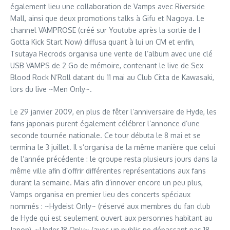
également lieu une collaboration de Vamps avec Riverside
Mall, ainsi que deux promotions talks à Gifu et Nagoya. Le
channel VAMPROSE (créé sur Youtube après la sortie de I
Gotta Kick Start Now) diffusa quant à lui un CM et enfin,
Tsutaya Recrods organisa une vente de l’album avec une clé
USB VAMPS de 2 Go de mémoire, contenant le live de Sex
Blood Rock N’Roll datant du 11 mai au Club Citta de Kawasaki,
lors du live ~Men Only~.
Le 29 janvier 2009, en plus de fêter l’anniversaire de Hyde, les
fans japonais purent également célébrer l’annonce d’une
seconde tournée nationale. Ce tour débuta le 8 mai et se
termina le 3 juillet. Il s’organisa de la même manière que celui
de l’année précédente : le groupe resta plusieurs jours dans la
même ville afin d’offrir différentes représentations aux fans
durant la semaine. Mais afin d’innover encore un peu plus,
Vamps organisa en premier lieu des concerts spéciaux
nommés : ~Hydeist Only~ (réservé aux membres du fan club
de Hyde qui est seulement ouvert aux personnes habitant au
Japon), ~Under 18 Only~ (avec un public ne dépassant pas 18