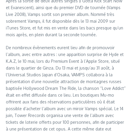
Après la sortie de deux autres singles (I Gotta Kick Start Now
et Evanescent), ainsi que du premier DVD de tournée (Vamps
Live 2008), Vamps sortit son premier album. Nommé très
sobrement Vamps, il fut disponible dès le 13 mai 2009 sur
iTunes Store, et fut mis en vente dans les bacs presque qu’un
mois après, en plein durant la seconde tournée.
De nombreux évènements eurent lieu afin de promouvoir
l’album, avec entre autres : une apparition surprise de Hyde et
K.A.Z, le 10 mai, lors du Premium Event à l’Apple Store, situé
dans le quartier de Ginza. Du 13 mai et jusqu’au 31 août, à
l’Universal Studios Japan d’Osaka, VAMPS collabora à la
présentation d’une nouvelle attraction de montagnes russes
baptisée Hollywood Dream The Ride, la chanson “Love Addict”
était en effet diffusée dans ce lieu. Les boutiques Mu-mo
offrirent aux fans des réservations particulières où il était
possible d’acheter l’album avec un miroir Vamps spécial. Le 14
juin, Tower Rrecords organisa une vente de l’album avec
tickets de loterie offerts pour 100 personnes, afin de participer
à une présentation de cet opus. A cette même date eut