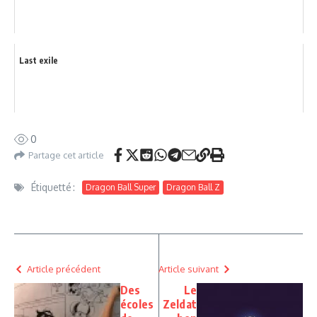
Last exile
0
Partage cet article
Étiquetté :
Dragon Ball Super
Dragon Ball Z
Article précédent
Article suivant
Des
Le
écoles
Zeldat