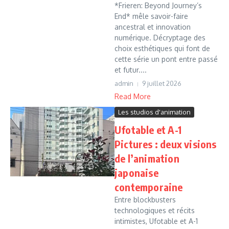
*Frieren: Beyond Journey’s
End* mêle savoir-faire
ancestral et innovation
numérique. Décryptage des
choix esthétiques qui font de
cette série un pont entre passé
et futur....
admin
9 juillet 2026
Read More
Les studios d'animation
Ufotable et A-1
Pictures : deux visions
de l’animation
japonaise
contemporaine
Entre blockbusters
technologiques et récits
intimistes, Ufotable et A-1