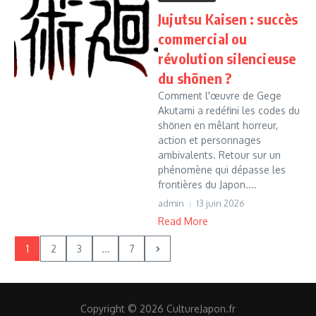
Jujutsu Kaisen : succès
commercial ou
révolution silencieuse
du shōnen ?
Comment l'œuvre de Gege
Akutami a redéfini les codes du
shōnen en mêlant horreur,
action et personnages
ambivalents. Retour sur un
phénomène qui dépasse les
frontières du Japon....
admin
13 juin 2026
Read More
1
2
3
...
7