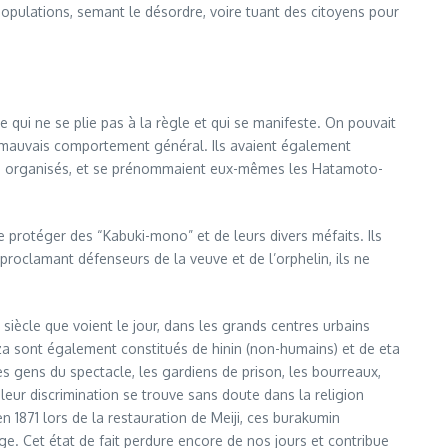
populations, semant le désordre, voire tuant des citoyens pour
ge qui ne se plie pas à la règle et qui se manifeste. On pouvait
ur mauvais comportement général. Ils avaient également
t très organisés, et se prénommaient eux-mêmes les Hatamoto-
 protéger des “Kabuki-mono” et de leurs divers méfaits. Ils
roclamant défenseurs de la veuve et de l’orphelin, ils ne
 siècle que voient le jour, dans les grands centres urbains
za sont également constitués de hinin (non-humains) et de eta
les gens du spectacle, les gardiens de prison, les bourreaux,
e leur discrimination se trouve sans doute dans la religion
 1871 lors de la restauration de Meiji, ces burakumin
ge. Cet état de fait perdure encore de nos jours et contribue