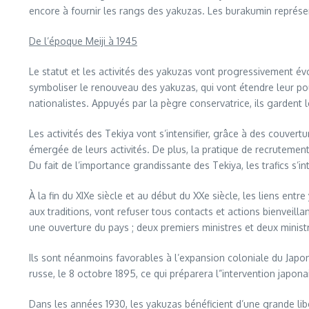
encore à fournir les rangs des yakuzas. Les burakumin représ
De l’époque Meiji à 1945
Le statut et les activités des yakuzas vont progressivement évo
symboliser le renouveau des yakuzas, qui vont étendre leur pouv
nationalistes. Appuyés par la pègre conservatrice, ils gardent
Les activités des Tekiya vont s’intensifier, grâce à des couvert
émergée de leurs activités. De plus, la pratique de recrutemen
Du fait de l’importance grandissante des Tekiya, les trafics s
À la fin du XIXe siècle et au début du XXe siècle, les liens en
aux traditions, vont refuser tous contacts et actions bienveill
une ouverture du pays ; deux premiers ministres et deux ministr
Ils sont néanmoins favorables à l’expansion coloniale du Japon 
russe, le 8 octobre 1895, ce qui préparera l”intervention japona
Dans les années 1930, les yakuzas bénéficient d’une grande libe