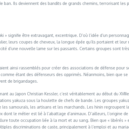
e ban. Ils deviennent des bandits de grands chemins, terrorisant les 
uki » signifie être extravagant, excentrique. D’où l’idée d’un personna
ulier, leurs coupes de cheveux, la longue épée qu’ils portaient et le
’efficacité d’une nouvelle lame sur les passants. Certains groupes son
aient ainsi rassemblés pour créer des associations de défense pour se
er comme étant des défenseurs des opprimés. Néanmoins, bien que se p
ivent de brigandages.
ant au Japon Christian Kessler, c’est véritablement au début du XVIIIe
isations yakuza sous la houlette de chefs de bande. Les groupes yaku
ière les samouraïs, les artisans et les marchands. Les hinin regroupent 
x dont le métier est lié à l’abattage d’animaux. D’ailleurs, l’origine d
re toute occupation liée à la mort et au sang. Bien que « libérés » en
tiples discriminations de caste, principalement à l’emploi et au maria