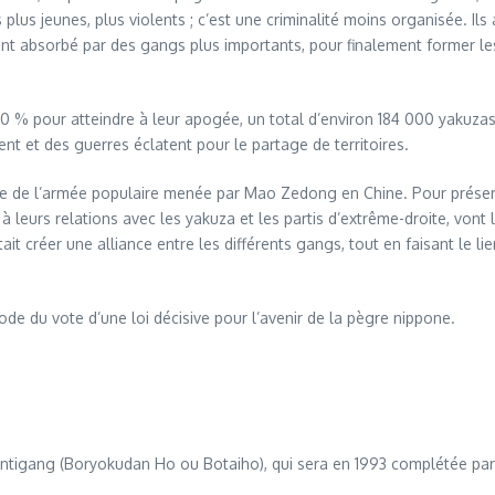
lus jeunes, plus violents ; c’est une criminalité moins organisée. Ils 
nt absorbé par des gangs plus importants, pour finalement former les
150 % pour atteindre à leur apogée, un total d’environ 184 000 yakuza
 et des guerres éclatent pour le partage de territoires.
ée de l’armée populaire menée par Mao Zedong en Chine. Pour préserv
 leurs relations avec les yakuza et les partis d’extrême-droite, vont
ait créer une alliance entre les différents gangs, tout en faisant le lie
de du vote d’une loi décisive pour l’avenir de la pègre nippone.
Antigang (Boryokudan Ho ou Botaiho), qui sera en 1993 complétée par u