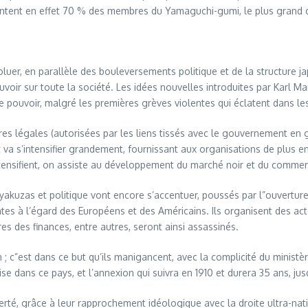
entent en effet 70 % des membres du Yamaguchi-gumi, le plus grand 
luer, en parallèle des bouleversements politique et de la structure ja
oir sur toute la société. Les idées nouvelles introduites par Karl Marx
 le pouvoir, malgré les premières grèves violentes qui éclatent dans l
ures légales (autorisées par les liens tissés avec le gouvernement en g
t va s’intensifier grandement, fournissant aux organisations de plus 
’intensifient, on assiste au développement du marché noir et du comme
tre yakuzas et politique vont encore s’accentuer, poussés par l”ouvertu
antes à l’égard des Européens et des Américains. Ils organisent des ac
es des finances, entre autres, seront ainsi assassinés.
; c”est dans ce but qu’ils manigancent, avec la complicité du ministère
ise dans ce pays, et l’annexion qui suivra en 1910 et durera 35 ans, ju
rté, grâce à leur rapprochement idéologique avec la droite ultra-natio