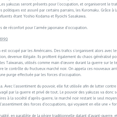
 Les yakuzas seront présents pour l’occupation, et organiseront le tra
s politiques est assuré par certains parrains, les Kuromaku. Grâce à 
 influents étant Yoshio Kodama et Ryoichi Sasakawa.
es de réconfort pour l’armée japonaise d’occupation.
 1990
 est occupé par les Américains. Des trafics s’organisent alors avec les
, devenue illégale. Ils profitent également du chaos généralisé pour 
les Taïwanais, utilisés comme main d’œuvre durant la guerre sur le ter
ndre le contrôle du fructueux marché noir. On appela ces nouveaux arri
 à une purge effectuée par les forces d’occupation.
za. Avec l’assentiment du pouvoir, elle fut utilisée afin de lutter con
agé par la guerre et privé de tout. Le pouvoir des yakuzas va donc se 
res à la société d’après-guerre, le marché noir restant le seul moyen 
l’assentiment des forces d’occupations, qui voyaient en elle une « for
alité, en parallèle de la pègre traditionnelle datant d’avant-guerre, 