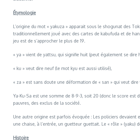
Étymologie
L’origine du mot « yakuza » apparait sous le shogunat des Toku
traditionnellement joué avec des cartes de kabufuda et de hanaf
jeu est de s’approcher le plus de 19.
« ya » vient de yattsu, qui signifie huit (peut également se dire h
« ku » veut dire neuf (le mot kyu est aussi utilisé),
« za » est sans doute une déformation de « san » qui veut dire 
Ya-Ku-Sa est une somme de 8-9-3, soit 20 (donc le score est de 
pauvres, des exclus de la société.
Une autre origine est parfois évoquée : Les policiers devaient 
une chaise, à l’entrée, un guetteur guettait. Le « rôle » (yaku) 
Histoire