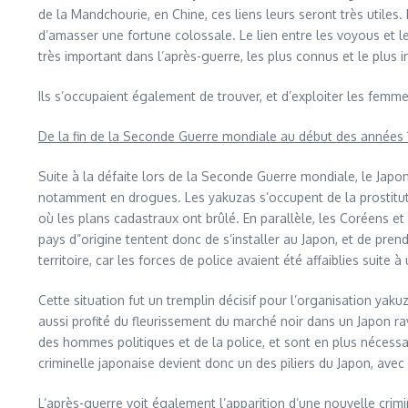
de la Mandchourie, en Chine, ces liens leurs seront très utiles.
d’amasser une fortune colossale. Le lien entre les voyous et le
très important dans l’après-guerre, les plus connus et le plus
Ils s’occupaient également de trouver, et d’exploiter les femm
De la fin de la Seconde Guerre mondiale au début des années
Suite à la défaite lors de la Seconde Guerre mondiale, le Japon
notamment en drogues. Les yakuzas s’occupent de la prostitution
où les plans cadastraux ont brûlé. En parallèle, les Coréens et 
pays d”origine tentent donc de s’installer au Japon, et de pre
territoire, car les forces de police avaient été affaiblies suite
Cette situation fut un tremplin décisif pour l’organisation yaku
aussi profité du fleurissement du marché noir dans un Japon rav
des hommes politiques et de la police, et sont en plus nécessai
criminelle japonaise devient donc un des piliers du Japon, avec 
L’après-guerre voit également l’apparition d’une nouvelle crimin