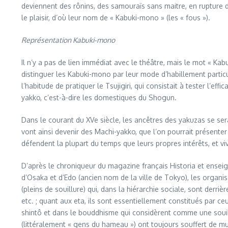
deviennent des rônins, des samouraïs sans maitre, en rupture d
le plaisir, d’où leur nom de « Kabuki-mono » (les « fous »).
Représentation Kabuki-mono
Il n’y a pas de lien immédiat avec le théâtre, mais le mot « Kab
distinguer les Kabuki-mono par leur mode d’habillement partic
l’habitude de pratiquer le Tsujigiri, qui consistait à tester l
yakko, c’est-à-dire les domestiques du Shogun.
Dans le courant du XVe siècle, les ancêtres des yakuzas se ser
vont ainsi devenir des Machi-yakko, que l’on pourrait présent
défendent la plupart du temps que leurs propres intérêts, et v
D’après le chroniqueur du magazine français Historia et enseign
d’Osaka et d’Edo (ancien nom de la ville de Tokyo), les organ
(pleins de souillure) qui, dans la hiérarchie sociale, sont derr
etc. ; quant aux eta, ils sont essentiellement constitués par ceu
shintô et dans le bouddhisme qui considèrent comme une souillu
(littéralement « gens du hameau ») ont toujours souffert de mul