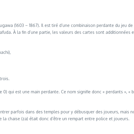
gawa (1603 – 1867). Il est tiré d’une combinaison perdante du jeu de
uda. À la fin d’une partie, les valeurs des cartes sont additionnées e
achi),
trois.
0) qui est une main perdante. Ce nom signifie donc « perdants », « bo
entrer parfois dans des temples pour y débusquer des joueurs, mais no
de la chaise (za) était donc d’être un rempart entre police et joueurs.