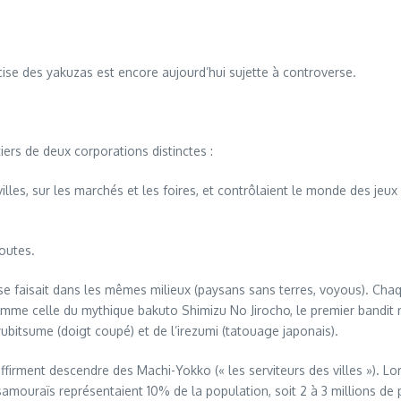
cise des yakuzas est encore aujourd’hui sujette à controverse.
iers de deux corporations distinctes :
 villes, sur les marchés et les foires, et contrôlaient le monde des jeu
routes.
faisait dans les mêmes milieux (paysans sans terres, voyous). Chaque 
mme celle du mythique bakuto Shimizu No Jirocho, le premier bandit r
ubitsume (doigt coupé) et de l’irezumi (tatouage japonais).
irment descendre des Machi-Yokko (« les serviteurs des villes »). Lors
samouraïs représentaient 10% de la population, soit 2 à 3 millions d