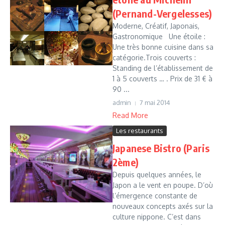
(Pernand-Vergelesses)
Moderne, Créatif, Japonais,
Gastronomique Une étoile :
Une très bonne cuisine dans sa
catégorie.Trois couverts :
Standing de l’établissement de
1 à 5 couverts … . Prix de 31 € à
90 ...
admin
7 mai 2014
Read More
Les restaurants
Japanese Bistro (Paris
2ème)
Depuis quelques années, le
Japon a le vent en poupe. D’où
l’émergence constante de
nouveaux concepts axés sur la
culture nippone. C’est dans