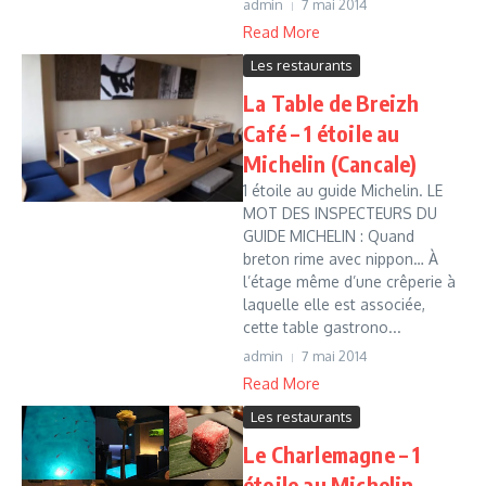
admin
7 mai 2014
Read More
Les restaurants
La Table de Breizh
Café – 1 étoile au
Michelin (Cancale)
1 étoile au guide Michelin. LE
MOT DES INSPECTEURS DU
GUIDE MICHELIN : Quand
breton rime avec nippon… À
l’étage même d’une crêperie à
laquelle elle est associée,
cette table gastrono...
admin
7 mai 2014
Read More
Les restaurants
Le Charlemagne – 1
étoile au Michelin