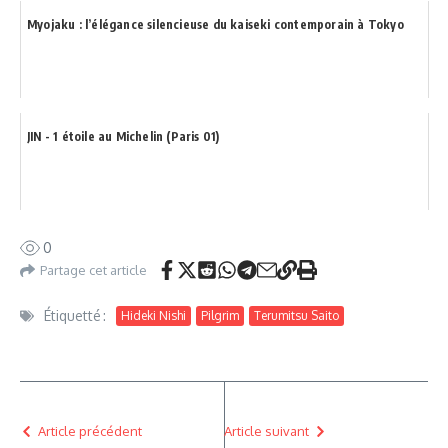
Myojaku : l’élégance silencieuse du kaiseki contemporain à Tokyo
JIN - 1 étoile au Michelin (Paris 01)
0
Partage cet article
Étiquetté :
Hideki Nishi
Pilgrim
Terumitsu Saito
Article précédent
Article suivant