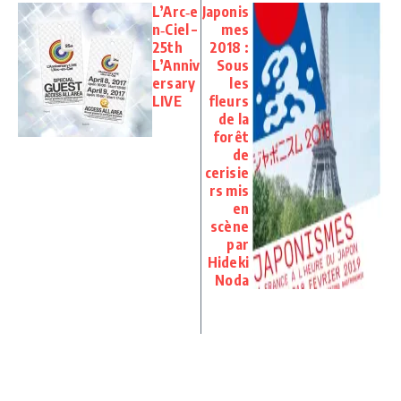
L’Arc‑e
Japonis
n‑Ciel –
mes
25th
2018 :
L’Anniv
Sous
ersary
les
LIVE
fleurs
de la
forêt
de
cerisie
rs mis
en
scène
par
Hideki
Noda