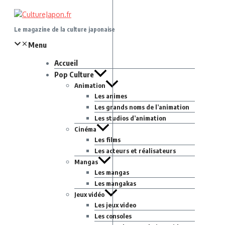
Aller
au
contenu
Le magazine de la culture japonaise
Menu
Accueil
Pop Culture
Animation
Les animes
Les grands noms de l’animation
Les studios d’animation
Cinéma
Les films
Les acteurs et réalisateurs
Mangas
Les mangas
Les mangakas
Jeux vidéo
Les jeux video
Les consoles