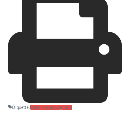
Étiquetté :
Buichi Terasawa
Cobra