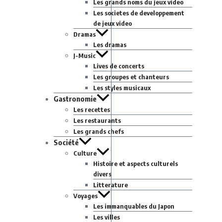
Les grands noms du jeux video
Les societes de developpement
de jeux video
Dramas
Les dramas
J-Music
Lives de concerts
Les groupes et chanteurs
Les styles musicaux
Gastronomie
Les recettes
Les restaurants
Les grands chefs
Société
Culture
Histoire et aspects culturels
divers
Litterature
Voyages
Les immanquables du Japon
Les villes