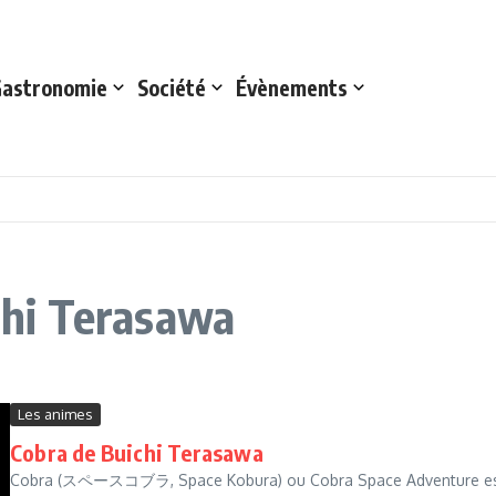
astronomie
Société
Évènements
ichi Terasawa
Les animes
Cobra de Buichi Terasawa
Cobra (スペースコブラ, Space Kobura) ou Cobra Space Adventure est un