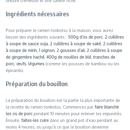
texture crémeuse et une saveur riche.
Ingrédients nécessaires
Pour préparer le ramen tonkotsu à la maison, vous aurez
besoin des ingrédients suivants :
500g d’os de porc
,
2 cuillères
à soupe de sauce soja
,
2 cuillères à soupe de saké
,
2 cuillères
à soupe de mirin
,
1 oignon
,
2 gousses d’ail
,
2 cuillères à soupe
de gingembre haché
,
400g de nouilles de blé
,
tranches de
porc
,
œufs
,
légumes
(comme les pousses de bambou ou les
épinards).
Préparation du bouillon
La préparation du bouillon est la partie la plus importante de
la recette du ramen tonkotsu. Commencez par
faire blanchir
les os de porc
pendant 10 minutes pour enlever les impuretés.
Ensuite,
faites-les cuire
dans un grand pot d’eau pendant au
moins 4 heures, ou jusqu’à ce que le bouillon devienne