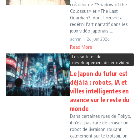
créateur de *Shadow of the
Colossus* et *The Last
Guardian*, dont l'œuvre a
redéfini l'art narratif dans les
jeux vidéo japonais....
admin
26 juin 2026
Read More
Les societes de
developpement de jeux video
Le Japon du futur est
déjà là : robots, IA et
villes intelligentes en
avance sur le reste du
monde
Dans certaines rues de Tokyo,
il n’est pas rare de croiser un
robot de livraison roulant
calmement sur le trottoir, un