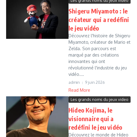
Les grands noms du jeux video
Shigeru Miyamoto : le
créateur qui a redéfini
le jeu vidéo
Découvrez l'histoire de Shigeru
Miyamoto, créateur de Mario et
Zelda. Son parcours est
marqué par des créations
innovantes qui ont
révolutionné l'industrie du jeu
vidéo....
admin
9 juin 2026
Read More
Les grands noms du jeux video
Hideo Kojima, le
visionnaire qui a
redéfini le jeu vidéo
Découvrez le monde de Hideo