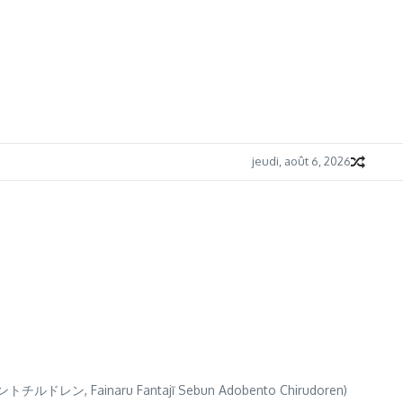
jeudi, août 6, 2026
チルドレン, Fainaru Fantajī Sebun Adobento Chirudoren)