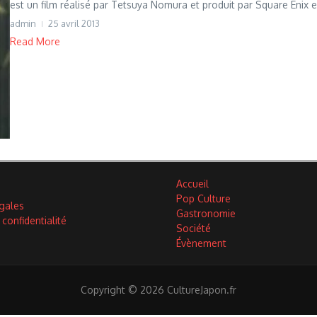
est un film réalisé par Tetsuya Nomura et produit par Square Enix en
admin
25 avril 2013
Read More
Accueil
Pop Culture
gales
Gastronomie
 confidentialité
Société
Évènement