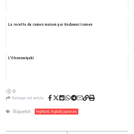
La recette du ramen maison par Kodawari ramen
L'Okonomiyaki
0
Partage cet article
Étiquetté :
highball; higball japonais