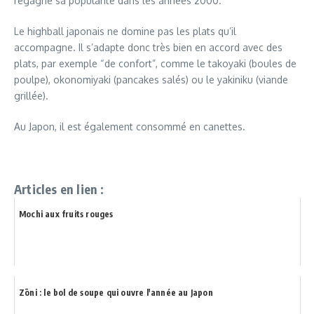
regagné sa popularité dans les années 2000.
Le highball japonais ne domine pas les plats qu’il
accompagne. Il s’adapte donc très bien en accord avec des
plats, par exemple “de confort”, comme le takoyaki (boules de
poulpe), okonomiyaki (pancakes salés) ou le yakiniku (viande
grillée).
Au Japon, il est également consommé en canettes.
Articles en lien :
Mochi aux fruits rouges
Zōni : le bol de soupe qui ouvre l'année au Japon