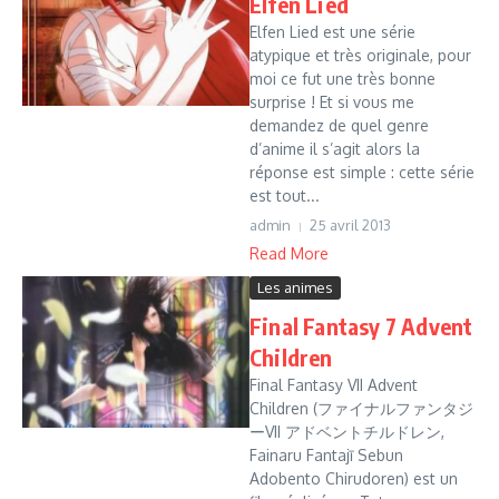
Elfen Lied
Elfen Lied est une série
atypique et très originale, pour
moi ce fut une très bonne
surprise ! Et si vous me
demandez de quel genre
d’anime il s’agit alors la
réponse est simple : cette série
est tout...
admin
25 avril 2013
Read More
Les animes
Final Fantasy 7 Advent
Children
Final Fantasy VII Advent
Children (ファイナルファンタジ
ーVII アドベントチルドレン,
Fainaru Fantajī Sebun
Adobento Chirudoren) est un