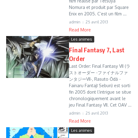
film réalisé par Tetsuya
Nomura et produit par Square
Enix en 2005. C’est un film ...
admin
25 avril 2013
Read More
Les animes
Final Fantasy 7, Last
Order
Last Order: Final Fantasy VII (ラ
ストオーダー -ファイナルファ
ンタジーVII-, Rasuto Ōdā -
Fainaru Fantajī Sebun) est sorti
fin 2005 dont l’intrigue se situe
chronologiquement avant le
jeu Final Fantasy VII. Cet OAV ...
admin
25 avril 2013
Read More
Les animes