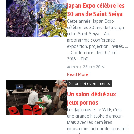
Japan Expo célèbre les
30 ans de Saint Seiya
Cette année, Japan Expo
célèbre les 30 ans de la saga
culte Saint Seiya. Au
programme : conférence,
exposition, projection, invités, …
– Conférence : Jeu. 07 Juil.
2016 – 11h0...
admin
28 juin 2016
Read More
Salons et evenements
Un salon dédié aux
jeux pornos
Les Japonais et le WTF, c’est
une grande histoire d’amour.
Mais avec les dernières
innovations autour de la réalité