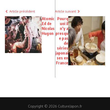
Article précédent
Article suivant
Atomic
Pourq
Ed de
uoi il
Nicolas
n’y a
Hugon
presqu
e pas
de
séries
japonai
ses en
France