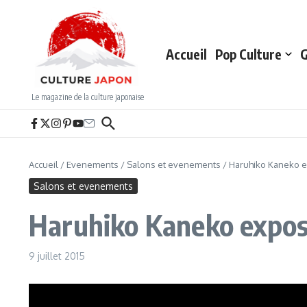
Aller au contenu
Accueil
Pop Culture
G
Le magazine de la culture japonaise
Accueil
/
Evenements
/
Salons et evenements
/
Haruhiko Kaneko e
Salons et evenements
Haruhiko Kaneko expos
9 juillet 2015