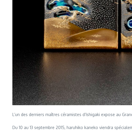
L’un des derniers maîtres céramistes d’Ishigaki expose au Gra
Du 10 au 13 septembre 2015, haruhiko kaneko viendra spécialemen