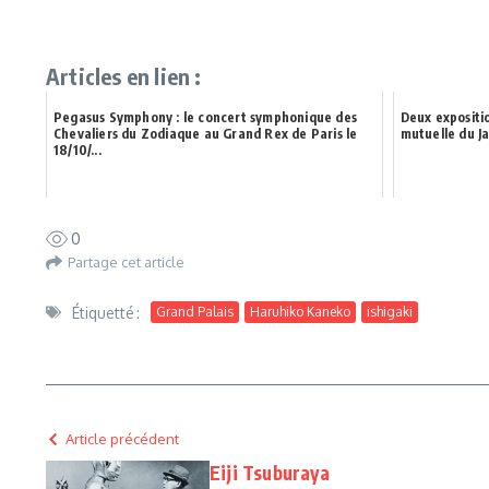
Articles en lien :
Pegasus Symphony : le concert symphonique des
Deux expositio
Chevaliers du Zodiaque au Grand Rex de Paris le
mutuelle du J
18/10/...
0
Partage cet article
Étiquetté :
Grand Palais
Haruhiko Kaneko
ishigaki
Article précédent
Eiji Tsuburaya