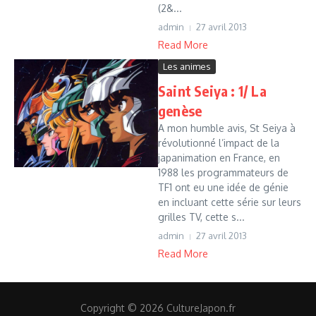
(2&...
admin
27 avril 2013
Read More
Les animes
Saint Seiya : 1/ La
genèse
A mon humble avis, St Seiya à
révolutionné l’impact de la
japanimation en France, en
1988 les programmateurs de
TF1 ont eu une idée de génie
en incluant cette série sur leurs
grilles TV, cette s...
admin
27 avril 2013
Read More