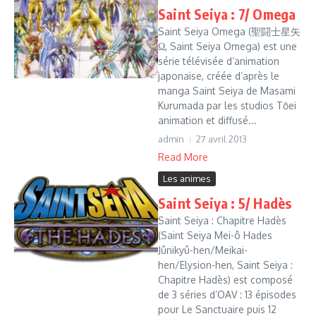
Saint Seiya : 7/ Omega
Saint Seiya Omega (聖闘士星矢
Ω, Saint Seiya Omega) est une
série télévisée d’animation
japonaise, créée d’après le
manga Saint Seiya de Masami
Kurumada par les studios Tōei
animation et diffusé...
admin
27 avril 2013
Read More
Les animes
Saint Seiya : 5/ Hadès
Saint Seiya : Chapitre Hadès
(Saint Seiya Mei-ô Hades
Jûnikyû-hen/Meikai-
hen/Elysion-hen, Saint Seiya :
Chapitre Hadès) est composé
de 3 séries d’OAV : 13 épisodes
pour Le Sanctuaire puis 12