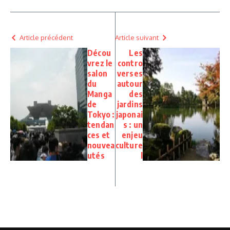
Article précédent
Article suivant
Décou
Les
vrez le
contro
salon
verses
du
autour
Manga
des
de
jardins
Tokyo :
japonai
tendan
s : un
ces et
enjeu
nouvea
culture
utés
l