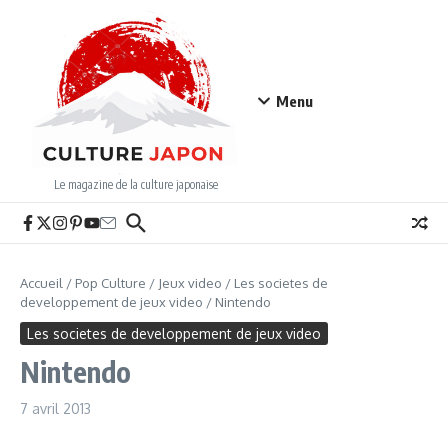
Aller au contenu
Menu
Le magazine de la culture japonaise
Accueil
/
Pop Culture
/
Jeux video
/
Les societes de
developpement de jeux video
/
Nintendo
Les societes de developpement de jeux video
Nintendo
7 avril 2013