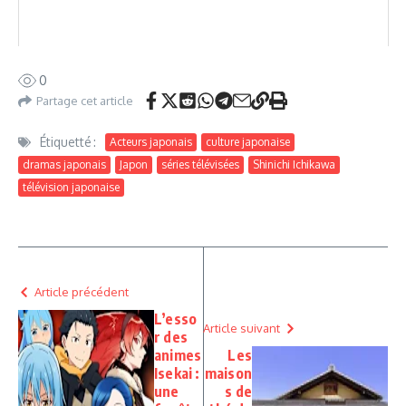
0
Partage cet article
Étiquetté :
Acteurs japonais
culture japonaise
dramas japonais
Japon
séries télévisées
Shinichi Ichikawa
télévision japonaise
Article précédent
L’esso
Article suivant
r des
animes
Les
Isekai :
maison
une
s de