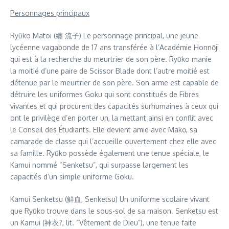
Personnages principaux
Ryūko Matoi (纏 流子) Le personnage principal, une jeune
lycéenne vagabonde de 17 ans transférée à l’Académie Honnōji
qui est à la recherche du meurtrier de son père. Ryūko manie
la moitié d’une paire de Scissor Blade dont l’autre moitié est
détenue par le meurtrier de son père. Son arme est capable de
détruire les uniformes Goku qui sont constitués de Fibres
vivantes et qui procurent des capacités surhumaines à ceux qui
ont le privilège d’en porter un, la mettant ainsi en conflit avec
le Conseil des Étudiants. Elle devient amie avec Mako, sa
camarade de classe qui l’accueille ouvertement chez elle avec
sa famille. Ryūko possède également une tenue spéciale, le
Kamui nommé “Senketsu”, qui surpasse largement les
capacités d’un simple uniforme Goku.
Kamui Senketsu (鮮血, Senketsu) Un uniforme scolaire vivant
que Ryūko trouve dans le sous-sol de sa maison. Senketsu est
un Kamui (神衣?, lit. “Vêtement de Dieu”), une tenue faite