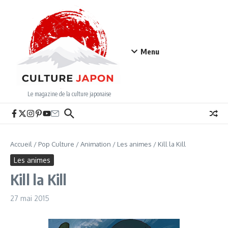
Aller au contenu
Menu
Le magazine de la culture japonaise
Accueil
/
Pop Culture
/
Animation
/
Les animes
/
Kill la Kill
Les animes
Kill la Kill
27 mai 2015