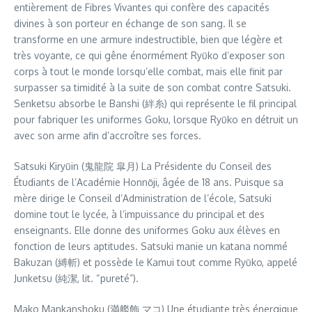
entièrement de Fibres Vivantes qui confère des capacités
divines à son porteur en échange de son sang. Il se
transforme en une armure indestructible, bien que légère et
très voyante, ce qui gêne énormément Ryūko d’exposer son
corps à tout le monde lorsqu’elle combat, mais elle finit par
surpasser sa timidité à la suite de son combat contre Satsuki.
Senketsu absorbe le Banshi (絆糸) qui représente le fil principal
pour fabriquer les uniformes Goku, lorsque Ryūko en détruit un
avec son arme afin d’accroître ses forces.
Satsuki Kiryūin (鬼龍院 皐月) La Présidente du Conseil des
Étudiants de l’Académie Honnōji, âgée de 18 ans. Puisque sa
mère dirige le Conseil d’Administration de l’école, Satsuki
domine tout le lycée, à l’impuissance du principal et des
enseignants. Elle donne des uniformes Goku aux élèves en
fonction de leurs aptitudes. Satsuki manie un katana nommé
Bakuzan (縛斬) et possède le Kamui tout comme Ryūko, appelé
Junketsu (純潔, lit. “pureté”).
Mako Mankanshoku (満艦飾 マコ) Une étudiante très énergique