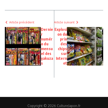
Article précédent
Article suivant
Dernie
Explosi
r
on du
numér
prix
o du
des
mensu
chips
el des
sur
yakuza
Intern
s
et