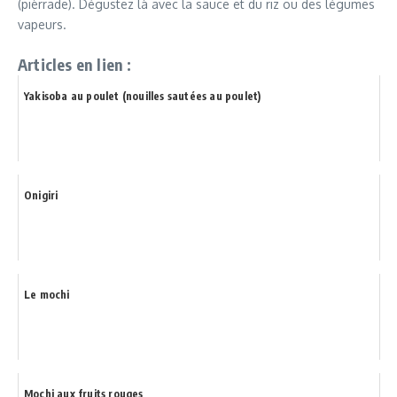
(pièrrade). Dégustez là avec la sauce et du riz ou des légumes
vapeurs.
Articles en lien :
Yakisoba au poulet (nouilles sautées au poulet)
Onigiri
Le mochi
Mochi aux fruits rouges