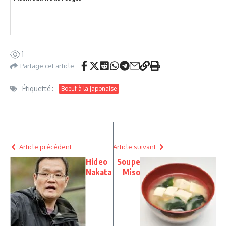
1
Partage cet article
Étiquetté :
Boeuf à la japonaise
Article précédent
Article suivant
Hideo
Soupe
Nakata
Miso