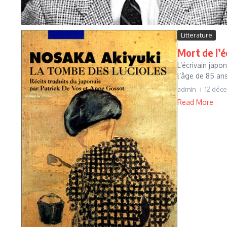
Litterature
Mort de l’
L’écrivain japo
l’âge de 85 ans
admin
12 déc
Read More