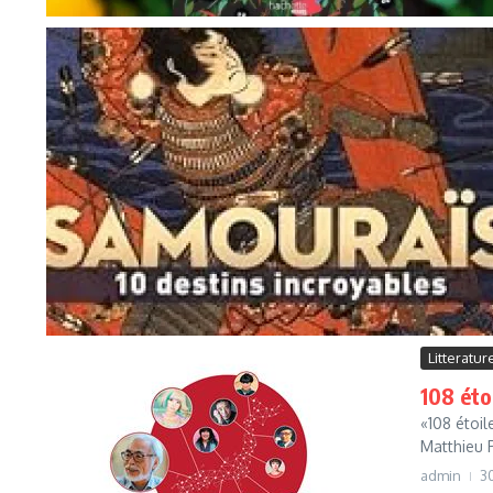
Litteratur
108 éto
«108 étoil
Matthieu P
admin
3