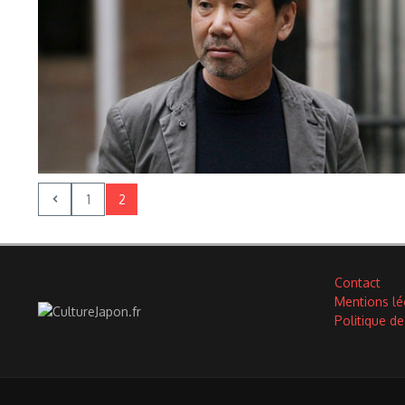
1
2
Contact
Mentions lé
Politique de