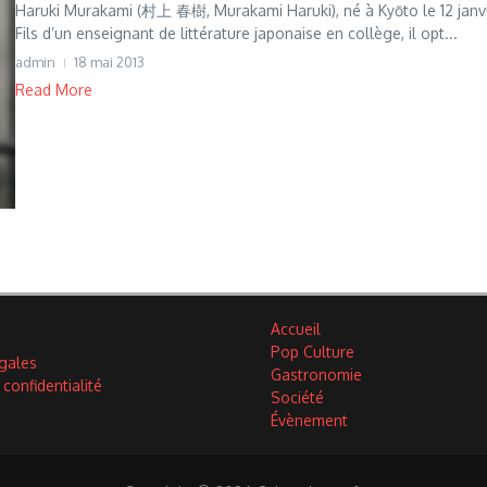
Haruki Murakami (村上 春樹, Murakami Haruki), né à Kyōto le 12 janvi
Fils d’un enseignant de littérature japonaise en collège, il opt...
admin
18 mai 2013
Read More
Accueil
Pop Culture
gales
Gastronomie
 confidentialité
Société
Évènement