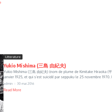
e
Litterature
Yukio Mishima (三島 由紀夫)
Yukio Mishima (三島 由紀夫) (nom de plume de Kimitake Hiraoka (平岡 公
janvier 1925, et qui s’est suicidé par seppuku le 25 novembre 1970. 
admin
30 mai 2016
Read More