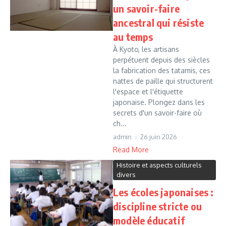
un savoir-faire
ancestral qui résiste
au temps
À Kyoto, les artisans
perpétuent depuis des siècles
la fabrication des tatamis, ces
nattes de paille qui structurent
l'espace et l'étiquette
japonaise. Plongez dans les
secrets d'un savoir-faire où
ch...
admin
26 juin 2026
Read More
Histoire et aspects culturels
divers
Les écoles japonaises :
discipline stricte ou
modèle éducatif