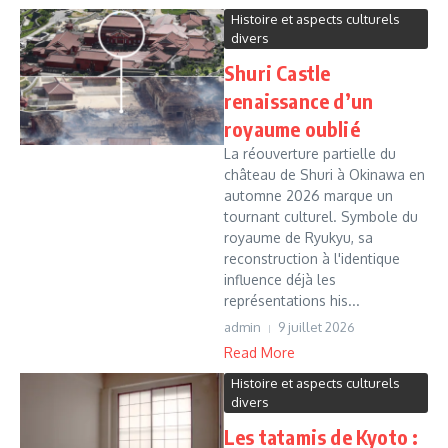
Histoire et aspects culturels
divers
Shuri Castle
renaissance d’un
royaume oublié
La réouverture partielle du
château de Shuri à Okinawa en
automne 2026 marque un
tournant culturel. Symbole du
royaume de Ryukyu, sa
reconstruction à l'identique
influence déjà les
représentations his...
admin
9 juillet 2026
Read More
Histoire et aspects culturels
divers
Les tatamis de Kyoto :