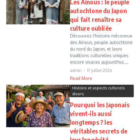
Les Aïnous : le peuple
autochtone du Japon
qui fait renaître sa
culture oubliée
Découvrez l'histoire méconnue
des Aïnous, peuple autochtone
du nord du Japon, et leurs
traditions culturelles uniques
encore vivaces aujourd'hui....
admin
17 juillet 2026
Read More
Histoire et aspects culturels
divers
Pourquoi les Japonais
vivent-ils aussi
longtemps ? les
véritables secrets de
leur longévité