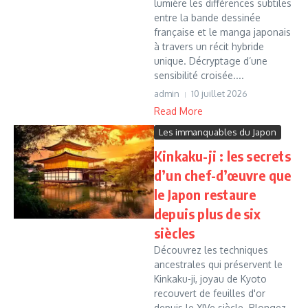
lumière les différences subtiles
entre la bande dessinée
française et le manga japonais
à travers un récit hybride
unique. Décryptage d’une
sensibilité croisée....
admin
10 juillet 2026
Read More
Les immanquables du Japon
Kinkaku-ji : les secrets
d’un chef-d’œuvre que
le Japon restaure
depuis plus de six
siècles
Découvrez les techniques
ancestrales qui préservent le
Kinkaku-ji, joyau de Kyoto
recouvert de feuilles d'or
depuis le XIVe siècle. Plongez