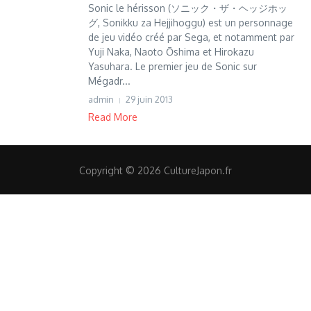
Sonic le hérisson (ソニック・ザ・ヘッジホッ
グ, Sonikku za Hejjihoggu) est un personnage
de jeu vidéo créé par Sega, et notamment par
Yuji Naka, Naoto Ōshima et Hirokazu
Yasuhara. Le premier jeu de Sonic sur
Mégadr...
admin
29 juin 2013
Read More