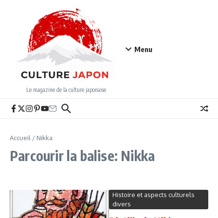
Aller au contenu
Menu
Le magazine de la culture japonaise
Accueil
/
Nikka
Parcourir la balise: Nikka
Histoire et aspects culturels
divers