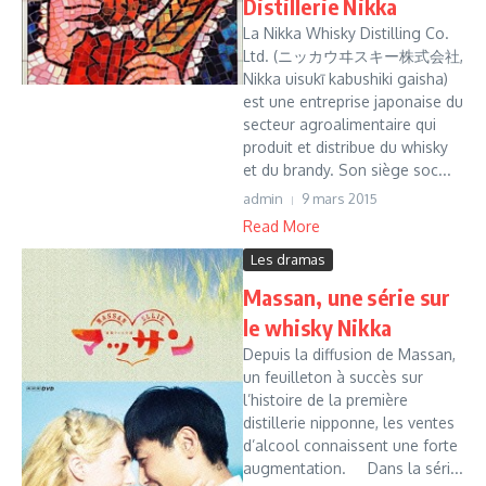
Distillerie Nikka
La Nikka Whisky Distilling Co.
Ltd. (ニッカウヰスキー株式会社,
Nikka uisukī kabushiki gaisha)
est une entreprise japonaise du
secteur agroalimentaire qui
produit et distribue du whisky
et du brandy. Son siège soc...
admin
9 mars 2015
Read More
Les dramas
Massan, une série sur
le whisky Nikka
Depuis la diffusion de Massan,
un feuilleton à succès sur
l’histoire de la première
distillerie nipponne, les ventes
d’alcool connaissent une forte
augmentation. Dans la séri...