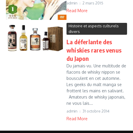
admin
2 mars 2015
Read More
Histoire et aspects culturels
divers
La déferlante des
whiskies rares venus
du Japon
Du jamais-vu. Une multitude de
flacons de whisky nippon se
bousculent en cet automne.
Les geeks du malt manga se
frottent les mains en salivant.
Amateurs de whisky japonais,
ne vous lais...
admin
31 octobre 2014
Read More