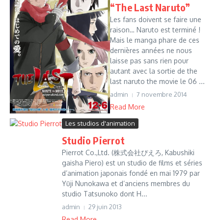
“The Last Naruto”
Les fans doivent se faire une
raison… Naruto est terminé !
Mais le manga phare de ces
dernières années ne nous
laisse pas sans rien pour
autant avec la sortie de the
last naruto the movie le 06 ...
admin
7 novembre 2014
Read More
Les studios d'animation
Studio Pierrot
Pierrot Co.,Ltd. (株式会社ぴえろ, Kabushiki
gaisha Piero) est un studio de films et séries
d’animation japonais fondé en mai 1979 par
Yūji Nunokawa et d’anciens membres du
studio Tatsunoko dont H...
admin
29 juin 2013
Read More