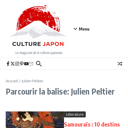
Aller au contenu
Menu
Le magazine de la culture japonaise
Accueil
/
Julien Peltier
Parcourir la balise: Julien Peltier
Litterature
Samouraïs : 10 destins