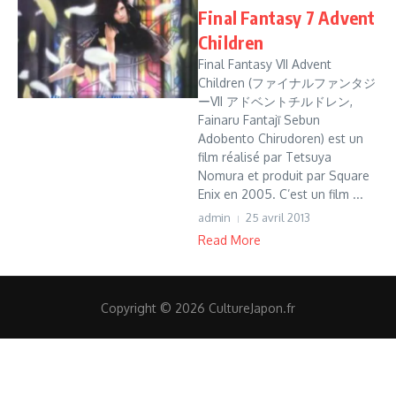
Final Fantasy 7 Advent
Children
Final Fantasy VII Advent
Children (ファイナルファンタジ
ーVII アドベントチルドレン,
Fainaru Fantajī Sebun
Adobento Chirudoren) est un
film réalisé par Tetsuya
Nomura et produit par Square
Enix en 2005. C’est un film ...
admin
25 avril 2013
Read More