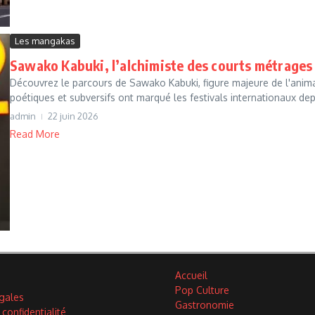
Les mangakas
Sawako Kabuki, l’alchimiste des courts métrages
Découvrez le parcours de Sawako Kabuki, figure majeure de l'anim
poétiques et subversifs ont marqué les festivals internationaux depu
admin
22 juin 2026
Read More
Accueil
Pop Culture
gales
Gastronomie
 confidentialité