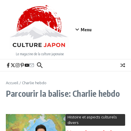
Aller au contenu
Menu
Le magazine de la culture japonaise
Accueil
/
Charlie hebdo
Parcourir la balise: Charlie hebdo
Histoire et aspects culturels
divers