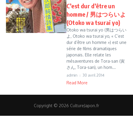
C’est dur d’être un
homme / 男はつらいよ
(Otoko wa tsurai yo)
Otoko wa tsurai yo (男はつらい
よ, Otoko wa tsurai yo, « C’est
dur d’être un homme ») est une
série de films dramatiques
japonais. Elle relate les
mésaventures de Tora-san (寅
さん, Tora-san), un hom...
admin
30 avril 2014
Read More