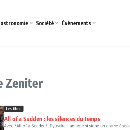
astronomie
Société
Évènements
ce Zeniter
Les films
All of a Sudden : les silences du temps
Avec *All of a Sudden*, Ryūsuke Hamaguchi signe un drame épistolair