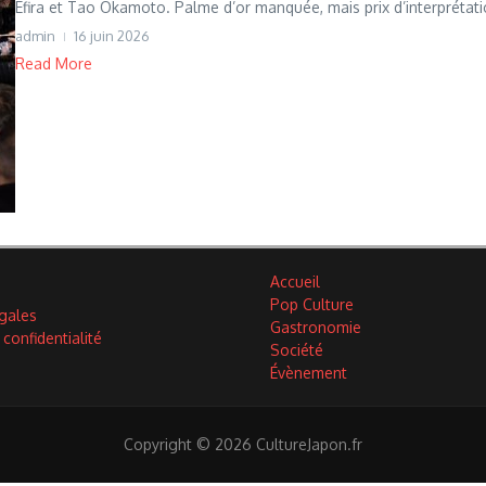
Efira et Tao Okamoto. Palme d’or manquée, mais prix d’interprétatio
admin
16 juin 2026
Read More
Accueil
Pop Culture
gales
Gastronomie
 confidentialité
Société
Évènement