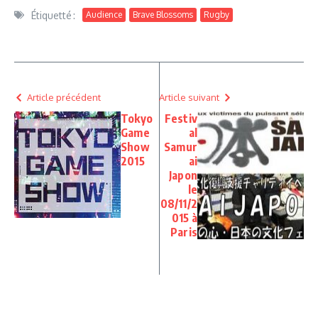
Étiquetté :
Audience
Brave Blossoms
Rugby
Article précédent
Article suivant
Tokyo
Festiv
Game
al
Show
Samur
2015
ai
Japon
le
08/11/2
015 à
Paris