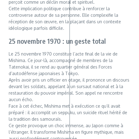
perçoit comme un déclin moral et spirituel.
Cette implication politique contribue à renforcer la
controverse autour de sa personne. Elle complexifie la
réception de son œuvre, en la plaçant dans un contexte
idéologique parfois difficile.
25 novembre 1970 : un geste total
Le 25 novembre 1970 constitue l’acte final de la vie de
Mishima. Ce jour-là, accompagné de membres de la
Tatenokai, il se rend au quartier général des Forces
d’autodéfense japonaises à Tokyo.
Après avoir pris un officier en otage, il prononce un discours
devant les soldats, appelant à un sursaut national et à la
restauration du pouvoir impérial. Son appel ne rencontre
aucun écho.
Face à cet échec, Mishima met à exécution ce qu’il avait
préparé : il accomplit un seppuku, un suicide rituel hérité de
la tradition des samouraïs.
Ce geste provoque un choc immense, au Japon comme à
l’étranger. Il transforme Mishima en figure mythique, mais
aussi profondément controversée.