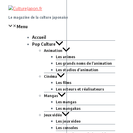
Aller
au
contenu
Le magazine de la culture japonaise
Menu
Accueil
Pop Culture
Animation
Les animes
Les grands noms de l’animation
Les studios d’animation
Cinéma
Les films
Les acteurs et réalisateurs
Mangas
Les mangas
Les mangakas
Jeux vidéo
Les jeux video
Les consoles