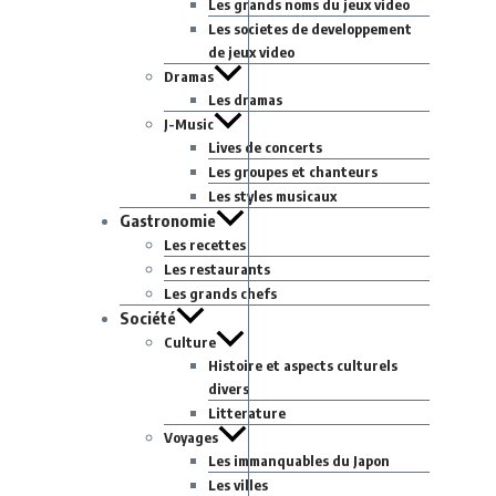
Les grands noms du jeux video
Les societes de developpement
de jeux video
Dramas
Les dramas
J-Music
Lives de concerts
Les groupes et chanteurs
Les styles musicaux
Gastronomie
Les recettes
Les restaurants
Les grands chefs
Société
Culture
Histoire et aspects culturels
divers
Litterature
Voyages
Les immanquables du Japon
Les villes