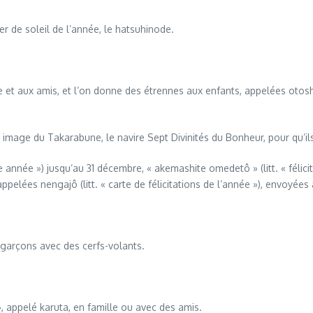
r de soleil de l’année, le hatsuhinode.
lle et aux amis, et l’on donne des étrennes aux enfants, appelées oto
e image du Takarabune, le navire Sept Divinités du Bonheur, pour qu’il
e année ») jusqu’au 31 décembre, « akemashite omedetô » (litt. « félicit
ées nengajô (litt. « carte de félicitations de l’année »), envoyées afi
s garçons avec des cerfs-volants.
, appelé karuta, en famille ou avec des amis.