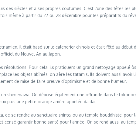
is des siècles et a ses propres coutumes. C’est l’une des fêtes les pl
rfois même à partir du 27 ou 28 décembre pour les préparatifs du révei
tnamien, il était basé sur le calendrier chinois et était fêté au début
 officiel du Nouvel An au Japon.
ésolutions. Pour cela, ils pratiquent un grand nettoyage appelé ôsôji
place les objets abîmés, on aère les tatamis. Ils doivent aussi avoir li
ralement de mise de faire preuve d’optimisme et de bonne humeur.
t un shimenawa. On dépose également une offrande dans le tokonoma
ux plus une petite orange amère appelée daidai.
soka, de se rendre au sanctuaire shinto, ou au temple bouddhiste, pour 
t censé garantir bonne santé pour l’année. On se rend aussi au temple