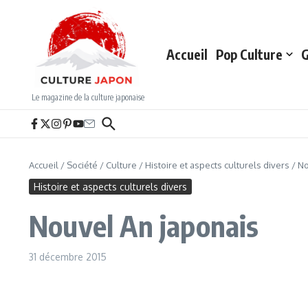
Aller au contenu
Accueil
Pop Culture
G
Le magazine de la culture japonaise
Accueil
/
Société
/
Culture
/
Histoire et aspects culturels divers
/
No
Histoire et aspects culturels divers
Nouvel An japonais
31 décembre 2015