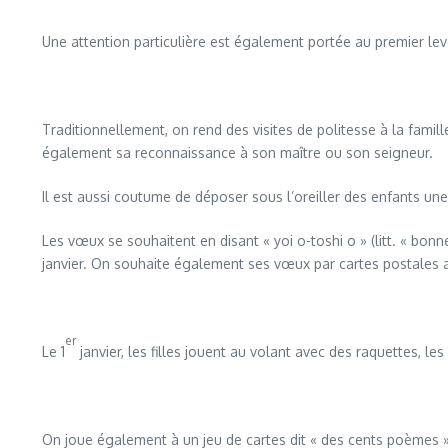
Une attention particulière est également portée au premier leve
Traditionnellement, on rend des visites de politesse à la fami
également sa reconnaissance à son maître ou son seigneur.
Il est aussi coutume de déposer sous l’oreiller des enfants un
Les vœux se souhaitent en disant « yoi o-toshi o » (litt. « bonn
janvier. On souhaite également ses vœux par cartes postales appel
er
Le 1
janvier, les filles jouent au volant avec des raquettes, le
On joue également à un jeu de cartes dit « des cents poèmes »