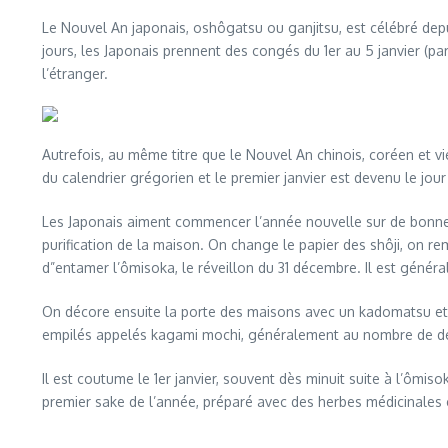
Le Nouvel An japonais, oshôgatsu ou ganjitsu, est célébré depu
jours, les Japonais prennent des congés du 1er au 5 janvier (pa
l’étranger.
Autrefois, au même titre que le Nouvel An chinois, coréen et vie
du calendrier grégorien et le premier janvier est devenu le jour
Les Japonais aiment commencer l’année nouvelle sur de bonnes r
purification de la maison. On change le papier des shôji, on rem
d”entamer l’ômisoka, le réveillon du 31 décembre. Il est géné
On décore ensuite la porte des maisons avec un kadomatsu e
empilés appelés kagami mochi, généralement au nombre de de
Il est coutume le 1er janvier, souvent dès minuit suite à l’ômi
premier sake de l’année, préparé avec des herbes médicinales e