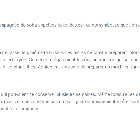
mpagnée de soba appelées kake (dettes), ce qui symbolise que l’on a
on ne fasse rien, même la cuisine. Les mères de famille préparent alor
es osechi-ryôri. On déguste également le zôni, un bouillon qui se ma
u miso blanc. Il est également coutume de préparer du mochi en famil
 qui pouvaient se conserver plusieurs semaines. Même lorsqu’elles devi
 mais cela ne constitue pas un plat gastronomiquement intéressant.
mment à la campagne.