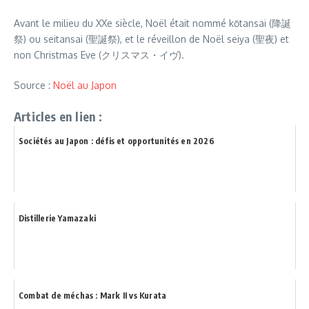
Avant le milieu du XXe siècle, Noël était nommé kōtansai (降誕
祭) ou seitansai (聖誕祭), et le réveillon de Noël seiya (聖夜) et
non Christmas Eve (クリスマス・イヴ).
Source :
Noël au Japon
Articles en lien :
Sociétés au Japon : défis et opportunités en 2026
Distillerie Yamazaki
Combat de méchas : Mark II vs Kurata