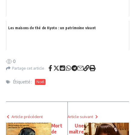
Les maisons de thé de Kyoto : un patrimoine vivant
0
Partage cet article
Étiquetté :
Noël
Article précédent
Article suivant
Mort
Une
de
maître