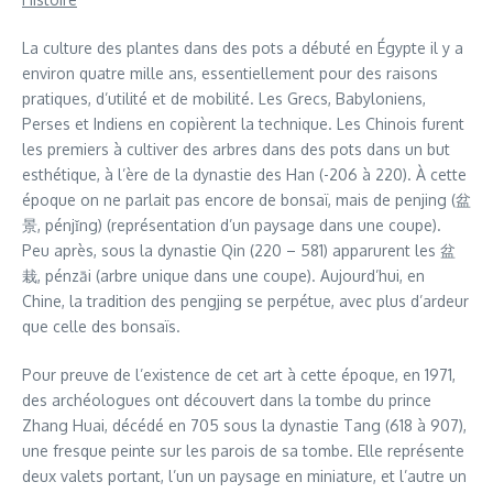
La culture des plantes dans des pots a débuté en Égypte il y a
environ quatre mille ans, essentiellement pour des raisons
pratiques, d’utilité et de mobilité. Les Grecs, Babyloniens,
Perses et Indiens en copièrent la technique. Les Chinois furent
les premiers à cultiver des arbres dans des pots dans un but
esthétique, à l’ère de la dynastie des Han (-206 à 220). À cette
époque on ne parlait pas encore de bonsaï, mais de penjing (盆
景, pénjǐng) (représentation d’un paysage dans une coupe).
Peu après, sous la dynastie Qin (220 – 581) apparurent les 盆
栽, pénzāi (arbre unique dans une coupe). Aujourd’hui, en
Chine, la tradition des pengjing se perpétue, avec plus d’ardeur
que celle des bonsaïs.
Pour preuve de l’existence de cet art à cette époque, en 1971,
des archéologues ont découvert dans la tombe du prince
Zhang Huai, décédé en 705 sous la dynastie Tang (618 à 907),
une fresque peinte sur les parois de sa tombe. Elle représente
deux valets portant, l’un un paysage en miniature, et l’autre un