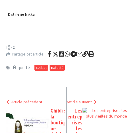
Distillerie Nikka
0
Partage cet article
Étiquetté :
célibat
natalité
Article précédent
Article suivant
Ghibli :
Les
la
entrep
boutiq
rises
ue
les