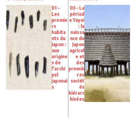
01 –
03 – La
Les
périod
premie
e Yayoi
rs
: la
habita
naissa
nts du
nce du
Japon :
Japon
aux
agricol
origine
e et
s de
des
l’archi
premiè
pel
res
japonai
sociét
s
és
hiérarc
hisées