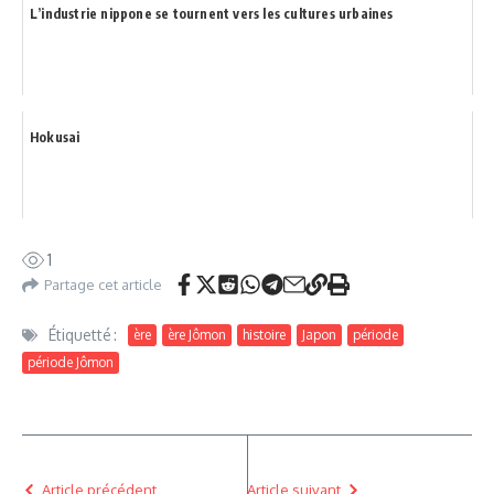
L’industrie nippone se tournent vers les cultures urbaines
Hokusai
1
Partage cet article
Étiquetté :
ère
ère Jômon
histoire
Japon
période
période Jômon
Article précédent
Article suivant