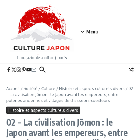
Aller au contenu
Menu
Le magazine de la culture japonaise
Accueil
/
Société
/
Culture
/
Histoire et aspects culturels divers
/
02
– La civilisation Jōmon : le Japon avant les empereurs, entre
poteries anciennes et villages de chasseurs-cueilleurs
Histoire et aspects culturels divers
02 – La civilisation Jōmon : le
Japon avant les empereurs, entre