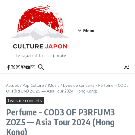
Aller au contenu
Menu
Le magazine de la culture japonaise
Accueil
/
Pop Culture
/
JMusic
/
Lives de concerts
/
Perfume – COD3
OF P3RFUM3 ZOZ5 — Asia Tour 2024 (Hong Kong)
Lives de concerts
Perfume – COD3 OF P3RFUM3
ZOZ5 — Asia Tour 2024 (Hong
Kong)