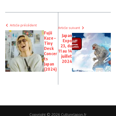
Article précédent
Article suivant
Fujii
Japan
Kaze –
Expo
Tiny
23, du
Desk
11 au 14
Concer
juillet
ts
2024
Japan
(2024)