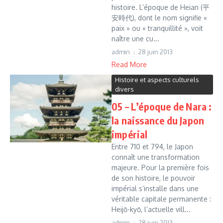
histoire. L’époque de Heian (平
安時代), dont le nom signifie «
paix » ou « tranquillité », voit
naître une cu...
admin
28 juin 2013
Read More
Histoire et aspects culturels
divers
05 – L’époque de Nara :
la naissance du Japon
impérial
Entre 710 et 794, le Japon
connaît une transformation
majeure. Pour la première fois
de son histoire, le pouvoir
impérial s’installe dans une
véritable capitale permanente :
Heijō-kyō, l’actuelle vill...
admin
28 juin 2013