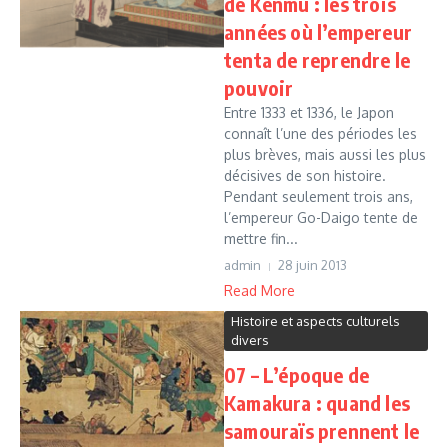
de Kenmu : les trois
années où l’empereur
tenta de reprendre le
pouvoir
Entre 1333 et 1336, le Japon
connaît l’une des périodes les
plus brèves, mais aussi les plus
décisives de son histoire.
Pendant seulement trois ans,
l’empereur Go-Daigo tente de
mettre fin...
admin
28 juin 2013
Read More
Histoire et aspects culturels
divers
07 – L’époque de
Kamakura : quand les
samouraïs prennent le