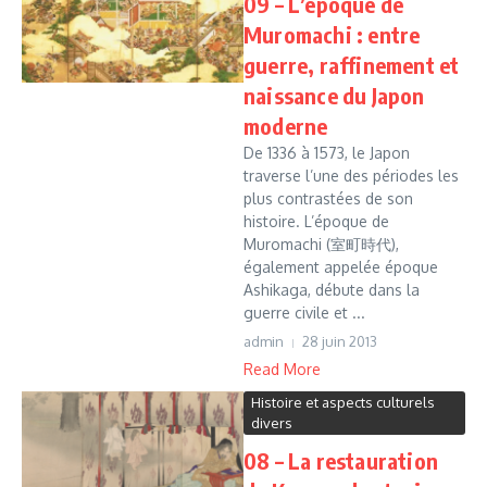
09 – L’époque de
Muromachi : entre
guerre, raffinement et
naissance du Japon
moderne
De 1336 à 1573, le Japon
traverse l’une des périodes les
plus contrastées de son
histoire. L’époque de
Muromachi (室町時代),
également appelée époque
Ashikaga, débute dans la
guerre civile et ...
admin
28 juin 2013
Read More
Histoire et aspects culturels
divers
08 – La restauration