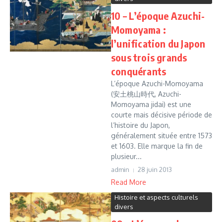
10 – L’époque Azuchi-
Momoyama :
l’unification du Japon
sous trois grands
conquérants
L’époque Azuchi-Momoyama
(安土桃山時代, Azuchi-
Momoyama jidai) est une
courte mais décisive période de
l’histoire du Japon,
généralement située entre 1573
et 1603. Elle marque la fin de
plusieur...
admin
28 juin 2013
Read More
Histoire et aspects culturels
divers