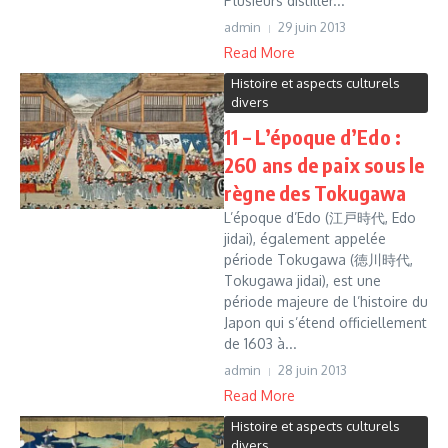
Plusieurs distiller...
admin
29 juin 2013
Read More
Histoire et aspects culturels
divers
11 – L’époque d’Edo :
260 ans de paix sous le
règne des Tokugawa
L’époque d’Edo (江戸時代, Edo
jidai), également appelée
période Tokugawa (徳川時代,
Tokugawa jidai), est une
période majeure de l’histoire du
Japon qui s’étend officiellement
de 1603 à...
admin
28 juin 2013
Read More
Histoire et aspects culturels
divers