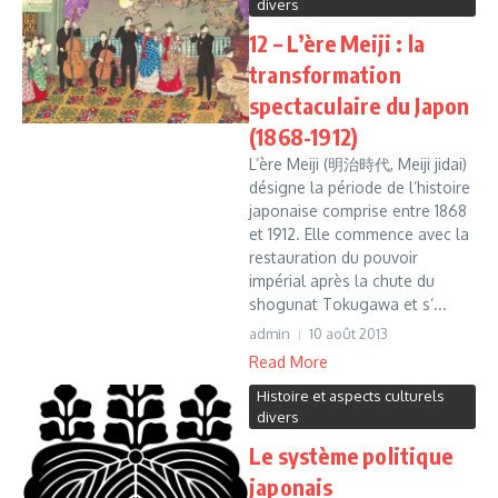
divers
12 – L’ère Meiji : la
transformation
spectaculaire du Japon
(1868-1912)
L’ère Meiji (明治時代, Meiji jidai)
désigne la période de l’histoire
japonaise comprise entre 1868
et 1912. Elle commence avec la
restauration du pouvoir
impérial après la chute du
shogunat Tokugawa et s’...
admin
10 août 2013
Read More
Histoire et aspects culturels
divers
Le système politique
japonais