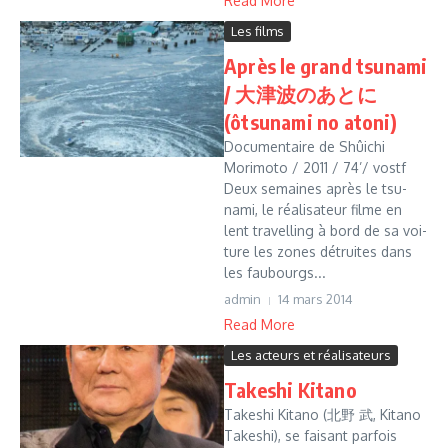
Read More
Les films
Après le grand tsu­nami
/ 大津波のあとに
(ôtsunami no atoni)
Documentaire de Shûichi
Morimoto / 2011 / 74’/ vostf
Deux semai­nes après le tsu­
nami, le réa­li­sa­teur filme en
lent tra­vel­ling à bord de sa voi­
ture les zones détrui­tes dans
les fau­bourgs...
admin
14 mars 2014
Read More
Les acteurs et réalisateurs
Takeshi Kitano
Takeshi Kitano (北野 武, Kitano
Takeshi), se faisant parfois