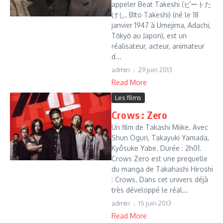
appeler Beat Takeshi (ビートた
けし, Bīto Takeshi) (né le 18
janvier 1947 à Umejima, Adachi,
Tōkyō au Japon), est un
réalisateur, acteur, animateur
d...
admin
29 juin 2013
Read More
Les films
Crows : Zero
Un film de Takashi Miike. Avec
Shun Oguri, Takayuki Yamada,
Kyôsuke Yabe. Durée : 2h01.
Crows Zero est une prequelle
du manga de Takahashi Hiroshi
: Crows. Dans cet univers déjà
très développé le réal...
admin
15 juin 2013
Read More