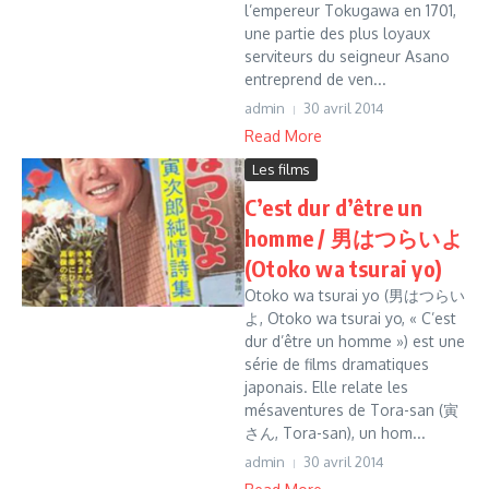
l’empereur Tokugawa en 1701,
une partie des plus loyaux
serviteurs du seigneur Asano
entreprend de ven...
admin
30 avril 2014
Read More
Les films
C’est dur d’être un
homme / 男はつらいよ
(Otoko wa tsurai yo)
Otoko wa tsurai yo (男はつらい
よ, Otoko wa tsurai yo, « C’est
dur d’être un homme ») est une
série de films dramatiques
japonais. Elle relate les
mésaventures de Tora-san (寅
さん, Tora-san), un hom...
admin
30 avril 2014