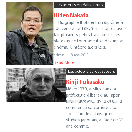
Les acteurs et réalisateurs
Hideo Nakata
Biographie Il obtient un diplôme à
l’Université de Tōkyō, mais après avoir
fait plusieurs petits travaux sur des
plateaux de tournage il se destine au
cinéma. Il intègre alors le s...
admin
18 mai 2013
Read More
Les acteurs et réalisateurs
Kinji Fukasaku
Né en 1930, à Mito dans la
préfecture d’Ibaraki au Japon,
KINJI FUKASAKU (1930-2003) a
commencé sa carrière à la
Toei, l’un des cinqs grands
studios japonais, à l’âge de 23
ans comme...