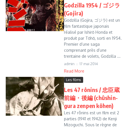
Godzilla 1954 / ゴジラ
(Gojira)
Godzilla (Gojira, ゴジラ) est un
film fantastique japonais
réalisé par Ishirō Honda et
produit par Tōhō, sorti en 1954.
Premier d’une saga
comprenant près d’une
trentaine de volets, Godzilla ...
admin
17 mai 2014
Read More
Les films
Les 47 rônins / 忠臣蔵
前編・後編 (chû­shin­
gura zen­pen kôhen)
Les 47 rônins est un film est 2
parties (1941 et 1942) de Kenji
Mizoguchi. Sous le règne de